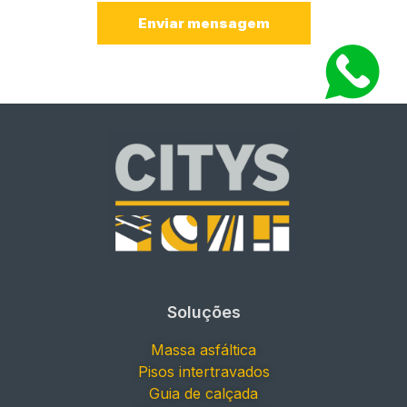
Enviar mensagem
Soluções
Massa asfáltica
Pisos intertravados
Guia de calçada