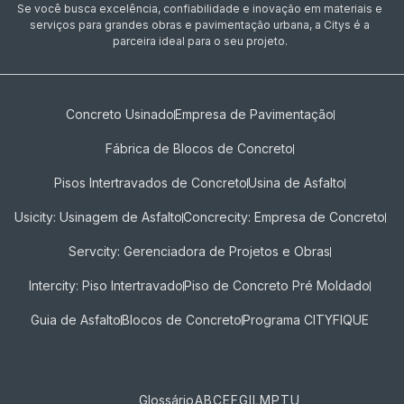
Se você busca excelência, confiabilidade e inovação em materiais e
serviços para grandes obras e pavimentação urbana, a Citys é a
parceira ideal para o seu projeto.
Concreto Usinado
Empresa de Pavimentação
Fábrica de Blocos de Concreto
Pisos Intertravados de Concreto​
Usina de Asfalto
Usicity: Usinagem de Asfalto
Concrecity: Empresa de Concreto
Servcity: Gerenciadora de Projetos e Obras
Intercity: Piso Intertravado
Piso de Concreto Pré Moldado
Guia de Asfalto
Blocos de Concreto
Programa CITYFIQUE
Glossário
A
B
C
E
F
G
I
L
M
P
T
U