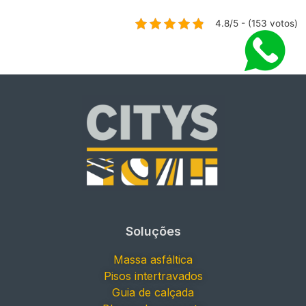
4.8/5 - (153 votos)
Soluções
Massa asfáltica
Pisos intertravados
Guia de calçada