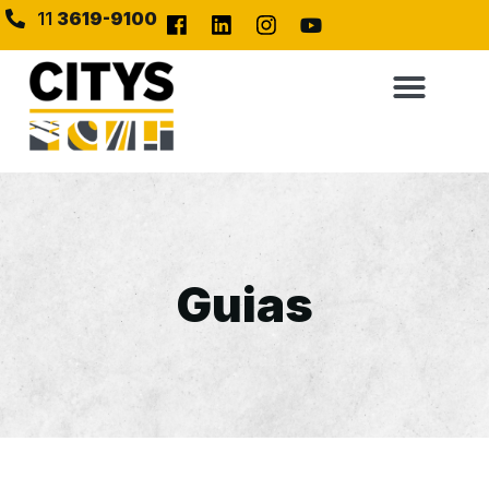
11
3619-9100
Guias