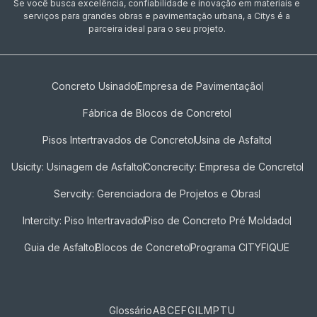
Se você busca excelência, confiabilidade e inovação em materiais e
serviços para grandes obras e pavimentação urbana, a Citys é a
parceira ideal para o seu projeto.
Concreto Usinado
Empresa de Pavimentação
Fábrica de Blocos de Concreto
Pisos Intertravados de Concreto​
Usina de Asfalto
Usicity: Usinagem de Asfalto
Concrecity: Empresa de Concreto
Servcity: Gerenciadora de Projetos e Obras
Intercity: Piso Intertravado
Piso de Concreto Pré Moldado
Guia de Asfalto
Blocos de Concreto
Programa CITYFIQUE
Glossário
A
B
C
E
F
G
I
L
M
P
T
U