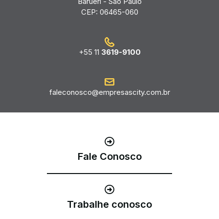
Barueri - São Paulo
CEP: 06465-060
+55 11
3619-9100
faleconosco@empresascity.com.br
Fale Conosco
Trabalhe conosco