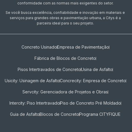
conformidade com as normas mais exigentes do setor.
Se você busca excelência, confiabilidade e inovação em materiais e
serviços para grandes obras e pavimentação urbana, a Citys é a
parceira ideal para o seu projeto.
Concreto Usinado
Empresa de Pavimentação
Fábrica de Blocos de Concreto
Pisos Intertravados de Concreto​
Usina de Asfalto
Usicity: Usinagem de Asfalto
Concrecity: Empresa de Concreto
Servcity: Gerenciadora de Projetos e Obras
Intercity: Piso Intertravado
Piso de Concreto Pré Moldado
Guia de Asfalto
Blocos de Concreto
Programa CITYFIQUE