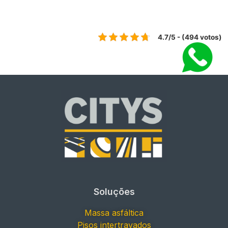
4.7/5 - (494 votos)
Soluções
Massa asfáltica
Pisos intertravados