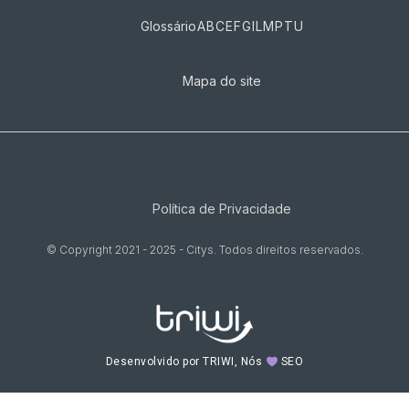
Glossário
A
B
C
E
F
G
I
L
M
P
T
U
Mapa do site
Política de Privacidade
© Copyright 2021 - 2025 - Citys. Todos direitos reservados.
Desenvolvido por TRIWI, Nós
SEO