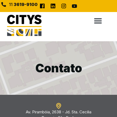
11
3619-9100
Contato
Av. Pirambóia, 2638 - Jd. Sta. Cecilia