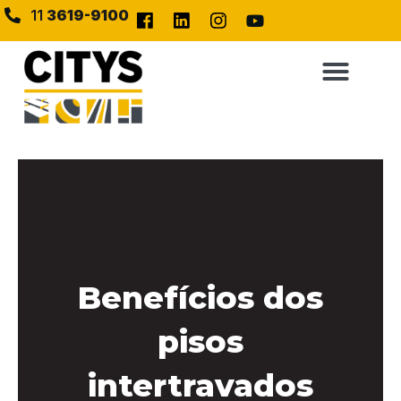
11
3619-9100
Benefícios dos
pisos
intertravados