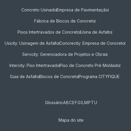
Concreto Usinado
Empresa de Pavimentação
Fábrica de Blocos de Concreto
Pisos Intertravados de Concreto​
Usina de Asfalto
Usicity: Usinagem de Asfalto
Concrecity: Empresa de Concreto
Servcity: Gerenciadora de Projetos e Obras
Intercity: Piso Intertravado
Piso de Concreto Pré Moldado
Guia de Asfalto
Blocos de Concreto
Programa CITYFIQUE
Glossário
A
B
C
E
F
G
I
L
M
P
T
U
Mapa do site