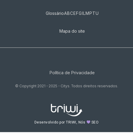
Glossário
A
B
C
E
F
G
I
L
M
P
T
U
Mapa do site
Política de Privacidade
© Copyright 2021 - 2025 - Citys. Todos direitos reservados.
Desenvolvido por TRIWI, Nós
SEO