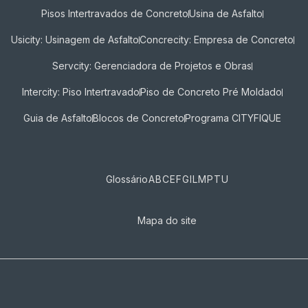
Pisos Intertravados de Concreto​
Usina de Asfalto
Usicity: Usinagem de Asfalto
Concrecity: Empresa de Concreto
Servcity: Gerenciadora de Projetos e Obras
Intercity: Piso Intertravado
Piso de Concreto Pré Moldado
Guia de Asfalto
Blocos de Concreto
Programa CITYFIQUE
Glossário
A
B
C
E
F
G
I
L
M
P
T
U
Mapa do site