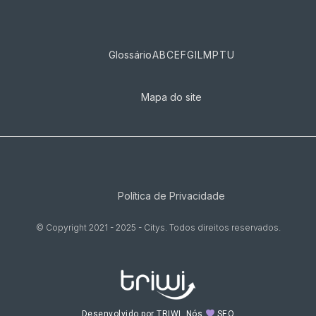
Glossário
A
B
C
E
F
G
I
L
M
P
T
U
Mapa do site
Política de Privacidade
© Copyright 2021 - 2025 - Citys. Todos direitos reservados.
Desenvolvido por TRIWI, Nós
SEO