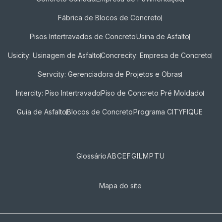
Fábrica de Blocos de Concreto
Pisos Intertravados de Concreto​
Usina de Asfalto
Usicity: Usinagem de Asfalto
Concrecity: Empresa de Concreto
Servcity: Gerenciadora de Projetos e Obras
Intercity: Piso Intertravado
Piso de Concreto Pré Moldado
Guia de Asfalto
Blocos de Concreto
Programa CITYFIQUE
Glossário
A
B
C
E
F
G
I
L
M
P
T
U
Mapa do site