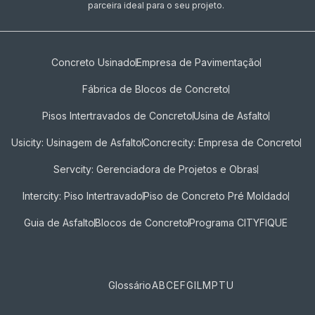
parceira ideal para o seu projeto.
Concreto Usinado
Empresa de Pavimentação
Fábrica de Blocos de Concreto
Pisos Intertravados de Concreto​
Usina de Asfalto
Usicity: Usinagem de Asfalto
Concrecity: Empresa de Concreto
Servcity: Gerenciadora de Projetos e Obras
Intercity: Piso Intertravado
Piso de Concreto Pré Moldado
Guia de Asfalto
Blocos de Concreto
Programa CITYFIQUE
Glossário
A
B
C
E
F
G
I
L
M
P
T
U