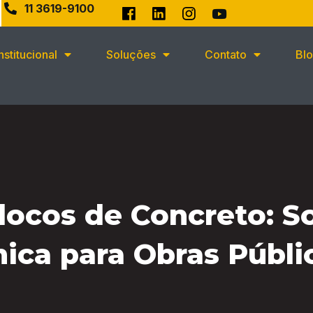
11 3619-9100
Institucional
Soluções
Contato
Bl
locos de Concreto: S
ca para Obras Públi