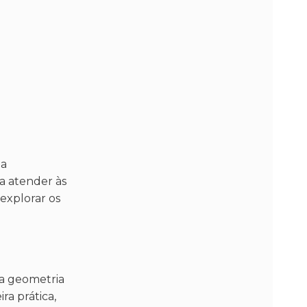
ua
ra atender às
explorar os
ua geometria
a prática,