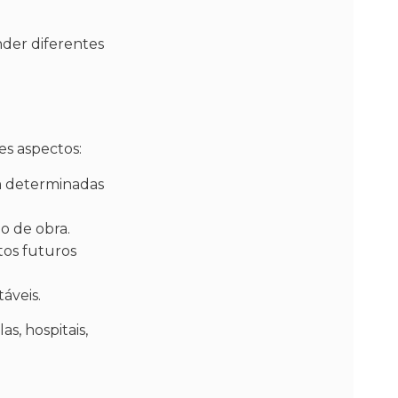
nder diferentes
es aspectos:
m determinadas
o de obra.
tos futuros
áveis.
s, hospitais,