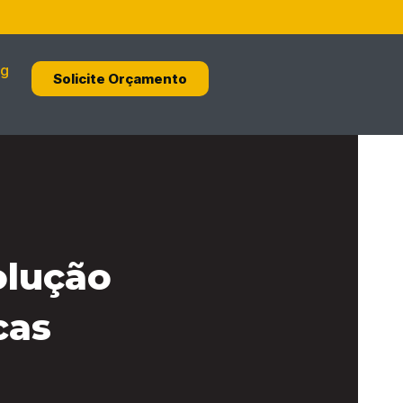
og
Solicite Orçamento
olução
cas