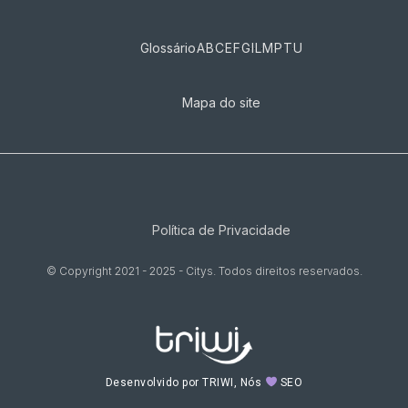
Glossário
A
B
C
E
F
G
I
L
M
P
T
U
Mapa do site
Política de Privacidade
© Copyright 2021 - 2025 - Citys. Todos direitos reservados.
Desenvolvido por TRIWI, Nós
SEO