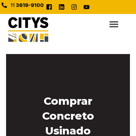
11
3619-9100
Comprar
Concreto
Usinado