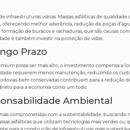
 infraestruturas viárias. Massas asfálticas de qualidad
os, oferecendo melhor aderência, redução de poças d’ág
 formação de buracos e rachaduras, que são causas co
lidade é também investir na proteção de vidas.
ongo Prazo
remium possa ser mais alto, o investimento compensa a lo
alidade requerem menos manutenção, reduzindo os custo
o, rodovias bem conservadas contribuem para a redução d
ndireto para a economia como um todo.
ponsabilidade Ambiental
mais comprometidas com a sustentabilidade, buscando m
sas asfálticas que utilizam tecnologias mais verdes ou
te para a construção de infraestruturas mais sustentávei