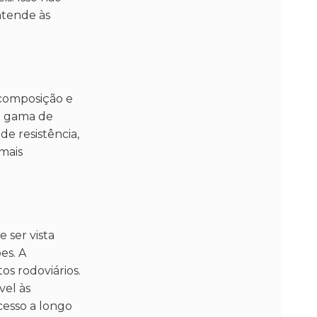
tende às
 composição e
la gama de
e resistência,
mais
 ser vista
es. A
os rodoviários.
vel às
cesso a longo