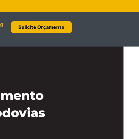
og
Solicite Orçamento
timento
odovias