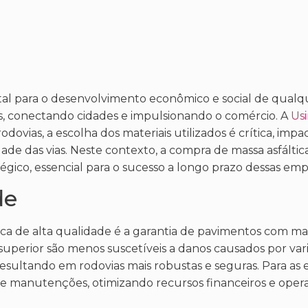
tal para o desenvolvimento econômico e social de qualqu
as, conectando cidades e impulsionando o comércio. A
Usi
vias, a escolha dos materiais utilizados é crítica, imp
de das vias. Neste contexto, a compra de massa asfáltica
ico, essencial para o sucesso a longo prazo dessas emp
de
ica de alta qualidade é a garantia de pavimentos com ma
e superior são menos suscetíveis a danos causados por var
 resultando em rodovias mais robustas e seguras. Para as
s e manutenções, otimizando recursos financeiros e opera