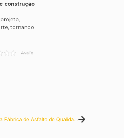
de construção
projeto,
orte, tornando
Avalie
10 Motivos para Escolher uma Fábrica de Asfalto de Qualidade