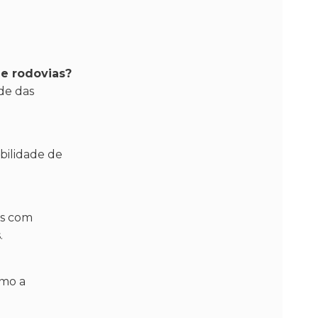
de rodovias?
de das
bilidade de
os com
.
omo a