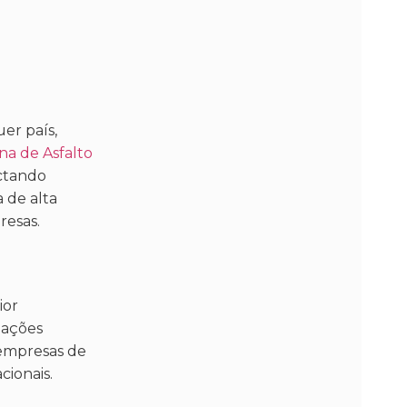
er país,
na de Asfalto
actando
 de alta
resas.
ior
iações
 empresas de
cionais.