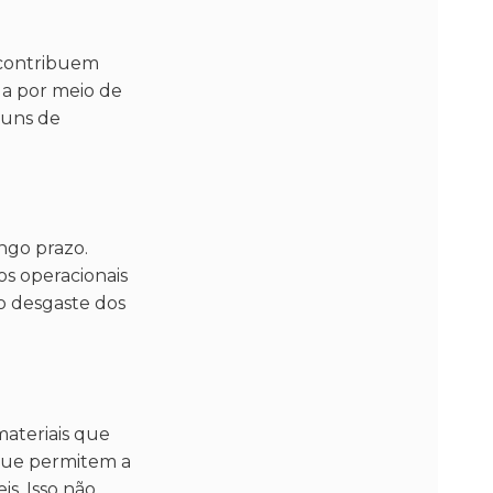
e contribuem
ua por meio de
muns de
ngo prazo.
s operacionais
o desgaste dos
ateriais que
 que permitem a
s. Isso não