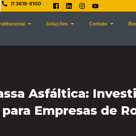
11 3619-9100
Institucional
Soluções
Contato
Bl
ssa Asfáltica: Inves
o para Empresas de R