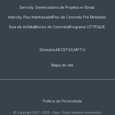
Servcity: Gerenciadora de Projetos e Obras
Intercity: Piso Intertravado
Piso de Concreto Pré Moldado
Guia de Asfalto
Blocos de Concreto
Programa CITYFIQUE
Glossário
A
B
C
E
F
G
I
L
M
P
T
U
Mapa do site
Política de Privacidade
© Copyright 2021 - 2025 - Citys. Todos direitos reservados.