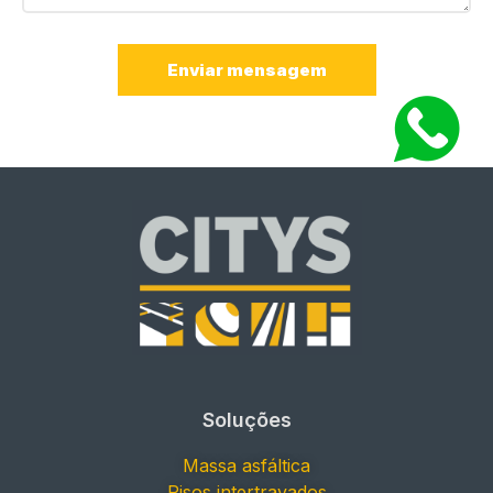
Enviar mensagem
Soluções
Massa asfáltica
Pisos intertravados