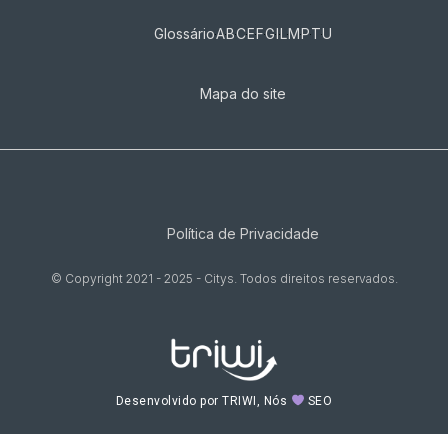
Glossário
A
B
C
E
F
G
I
L
M
P
T
U
Mapa do site
Política de Privacidade
© Copyright 2021 - 2025 - Citys. Todos direitos reservados.
Desenvolvido por TRIWI, Nós
SEO