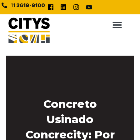
11
3619-9100
Concreto
Usinado
Concrecity: Por