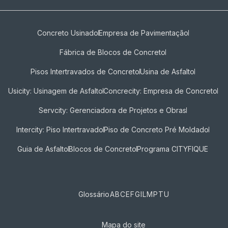
Concreto Usinado
Empresa de Pavimentação
Fábrica de Blocos de Concreto
Pisos Intertravados de Concreto​
Usina de Asfalto
Usicity: Usinagem de Asfalto
Concrecity: Empresa de Concreto
Servcity: Gerenciadora de Projetos e Obras
Intercity: Piso Intertravado
Piso de Concreto Pré Moldado
Guia de Asfalto
Blocos de Concreto
Programa CITYFIQUE
Glossário
A
B
C
E
F
G
I
L
M
P
T
U
Mapa do site