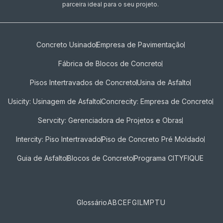
parceira ideal para o seu projeto.
Concreto Usinado
Empresa de Pavimentação
Fábrica de Blocos de Concreto
Pisos Intertravados de Concreto​
Usina de Asfalto
Usicity: Usinagem de Asfalto
Concrecity: Empresa de Concreto
Servcity: Gerenciadora de Projetos e Obras
Intercity: Piso Intertravado
Piso de Concreto Pré Moldado
Guia de Asfalto
Blocos de Concreto
Programa CITYFIQUE
Glossário
A
B
C
E
F
G
I
L
M
P
T
U