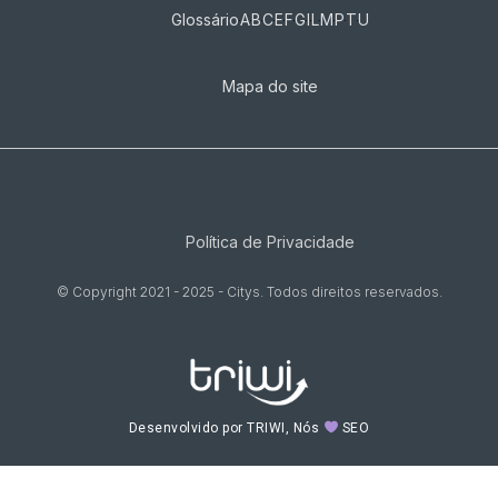
Glossário
A
B
C
E
F
G
I
L
M
P
T
U
Mapa do site
Política de Privacidade
© Copyright 2021 - 2025 - Citys. Todos direitos reservados.
Desenvolvido por TRIWI, Nós
SEO