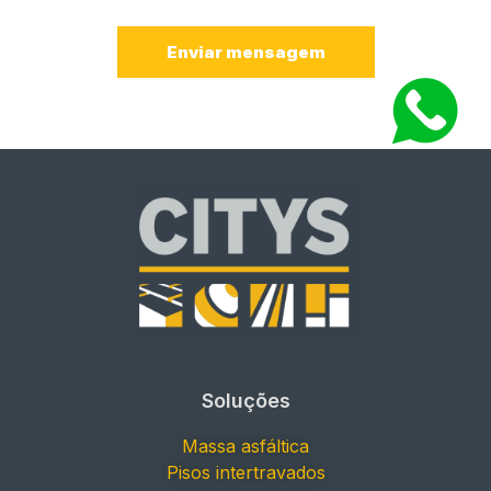
Enviar mensagem
Soluções
Massa asfáltica
Pisos intertravados