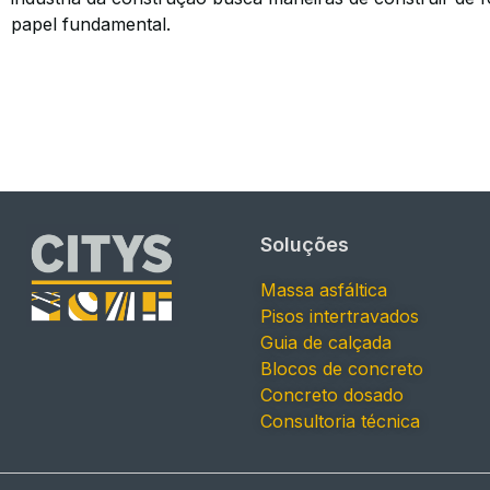
papel fundamental.
Soluções
Massa asfáltica
Pisos intertravados
Guia de calçada
Blocos de concreto
Concreto dosado
Consultoria técnica