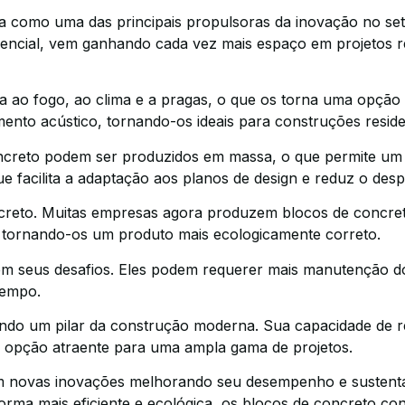
a como uma das principais propulsoras da inovação no seto
encial, vem ganhando cada vez mais espaço em projetos res
 ao fogo, ao clima e a pragas, o que os torna uma opção i
ento acústico, tornando-os ideais para construções residen
concreto podem ser produzidos em massa, o que permite um
 facilita a adaptação aos planos de design e reduz o despe
ncreto. Muitas empresas agora produzem blocos de concreto
, tornando-os um produto mais ecologicamente correto.
m seus desafios. Eles podem requerer mais manutenção do 
tempo.
ndo um pilar da construção moderna. Sua capacidade de res
ma opção atraente para uma ampla gama de projetos.
om novas inovações melhorando seu desempenho e sustenta
forma mais eficiente e ecológica, os blocos de concreto 