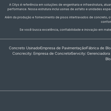
A Citys é referência em soluções de engenharia e infraestrutura, at
performance. Nossa estrutura inclui usinas de asfalto e unidades esp
Além da produção e fornecimento de pisos intertravados de concreto, 
confor
Se você busca excelência, confiabilidade e inovação em materi
Concreto Usinado
Empresa de Pavimentação
Fábrica de Bl
Concrecity: Empresa de Concreto
Servcity: Gerenciadora
Bl