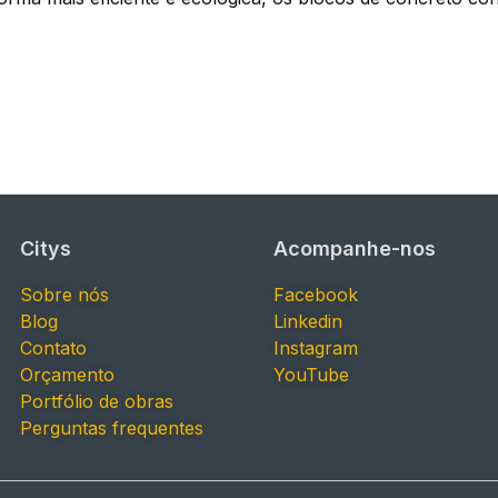
Citys
Acompanhe-nos
Sobre nós
Facebook
Blog
Linkedin
Contato
Instagram
Orçamento
YouTube
Portfólio de obras
Perguntas frequentes