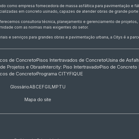
uando como empresa fornecedora de massa asfáltica para pavimentação e fáb
ecializadas em concreto usinado, capazes de atender obras de grande porte 
oferecemos consultoria técnica, planejamento e gerenciamento de projetos
midade com as normas mais exigentes do setor.
ais e serviços para grandes obras e pavimentação urbana, a Citys é a parcei
ocos de Concreto
Pisos Intertravados de Concreto​
Usina de Asfalt
 de Projetos e Obras
Intercity: Piso Intertravado
Piso de Concreto
ocos de Concreto
Programa CITYFIQUE
Glossário
A
B
C
E
F
G
I
L
M
P
T
U
Mapa do site