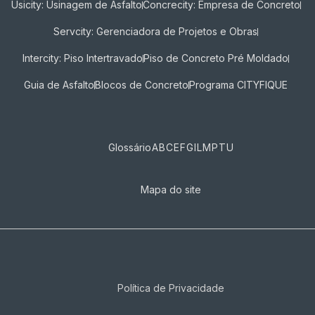
Usicity: Usinagem de Asfalto
Concrecity: Empresa de Concreto
Servcity: Gerenciadora de Projetos e Obras
Intercity: Piso Intertravado
Piso de Concreto Pré Moldado
Guia de Asfalto
Blocos de Concreto
Programa CITYFIQUE
Glossário
A
B
C
E
F
G
I
L
M
P
T
U
Mapa do site
Política de Privacidade