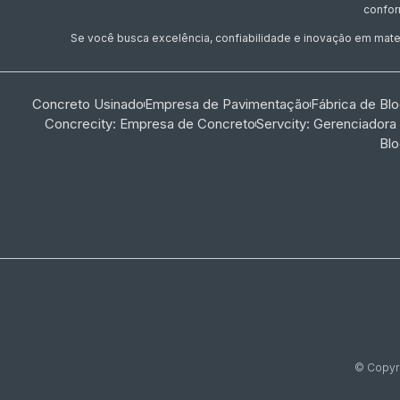
confor
Se você busca excelência, confiabilidade e inovação em materi
Concreto Usinado
Empresa de Pavimentação
Fábrica de Bl
Concrecity: Empresa de Concreto
Servcity: Gerenciadora
Bl
© Copyri