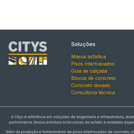
Soluções
Massa asfáltica
Pisos intertravados
Guia de calçada
Blocos de concreto
Concreto dosado
Consultoria técnica
A Citys é referência em soluções de engenharia e infraestrutura, at
performance. Nossa estrutura inclui usinas de asfalto e unidades esp
Além da produção e fornecimento de pisos intertravados de concreto, 