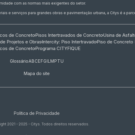
midade com as normas mais exigentes do setor.
ais e serviços para grandes obras e pavimentação urbana, a Citys é a parcei
ocos de Concreto
Pisos Intertravados de Concreto​
Usina de Asfalt
 de Projetos e Obras
Intercity: Piso Intertravado
Piso de Concreto
ocos de Concreto
Programa CITYFIQUE
Glossário
A
B
C
E
F
G
I
L
M
P
T
U
Mapa do site
Política de Privacidade
ght 2021 - 2025 - Citys. Todos direitos reservados.