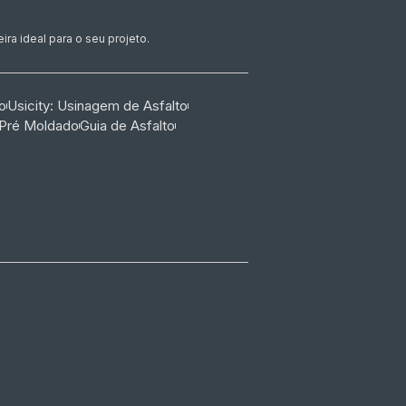
ra ideal para o seu projeto.
o
Usicity: Usinagem de Asfalto
 Pré Moldado
Guia de Asfalto