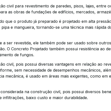
o civil para revestimento de paredes, pisos, lajes, entre o
 para as obras de fundações de edifícios, mercados, armazé
do que o produto já preparado é projetado em alta pressã
 pipa e mangueira, tornando-se uma técnica mais rápida 
ie a ser revestida, ele também pode ser usado sobre outro
ção. O Concreto Projetado também possui resistência ao des
gimento de fungos.
 civil, pois possui diversas vantagens em relação ao reve
niforme, sem necessidade de desempenhos mecânicos, além
ência mecânica, é usado em áreas mais exigentes, como em 
onsiderada na construção civil, pois possui diversos bene
 infiltrações, baixo custo e maior durabilidade.