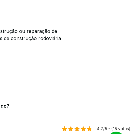
onstrução ou reparação de
os de construção rodoviária
ado?
4.7/5 - (15 votos)