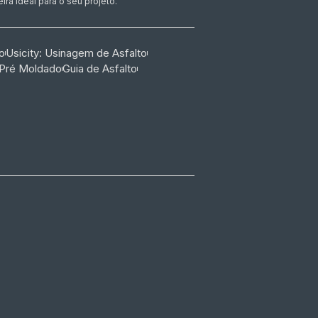
ra ideal para o seu projeto.
o
Usicity: Usinagem de Asfalto
 Pré Moldado
Guia de Asfalto