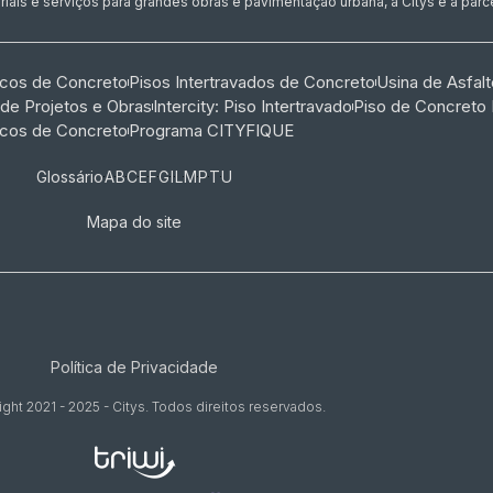
ais e serviços para grandes obras e pavimentação urbana, a Citys é a parcei
ocos de Concreto
Pisos Intertravados de Concreto​
Usina de Asfalt
 de Projetos e Obras
Intercity: Piso Intertravado
Piso de Concreto
ocos de Concreto
Programa CITYFIQUE
Glossário
A
B
C
E
F
G
I
L
M
P
T
U
Mapa do site
Política de Privacidade
ght 2021 - 2025 - Citys. Todos direitos reservados.