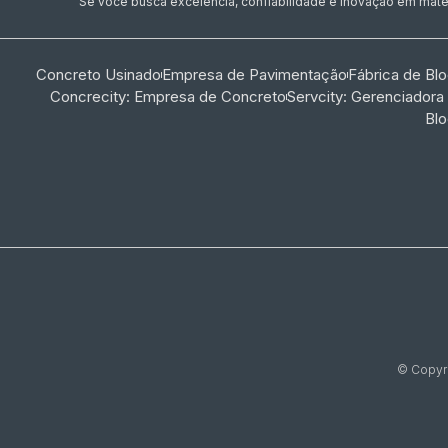
Se você busca excelência, confiabilidade e inovação em materi
Concreto Usinado
Empresa de Pavimentação
Fábrica de Bl
Concrecity: Empresa de Concreto
Servcity: Gerenciadora
Bl
© Copyri