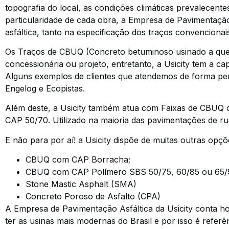
topografia do local, as condições climáticas prevalecent
particularidade de cada obra, a Empresa de Pavimentação A
asfáltica, tanto na especificação dos traços convenciona
Os Traços de CBUQ (Concreto betuminoso usinado a quent
concessionária ou projeto, entretanto, a Usicity tem a c
Alguns exemplos de clientes que atendemos de forma per
Engelog e Ecopistas.
Além deste, a Usicity também atua com Faixas de CBUQ 
CAP 50/70. Utilizado na maioria das pavimentações de rua
E não para por aí! a Usicity dispõe de muitas outras opç
CBUQ com CAP Borracha;
CBUQ com CAP Polímero SBS 50/75, 60/85 ou 65/90 
Stone Mastic Asphalt (SMA)
Concreto Poroso de Asfalto (CPA)
A Empresa de Pavimentação Asfáltica da Usicity conta ho
ter as usinas mais modernas do Brasil e por isso é refer