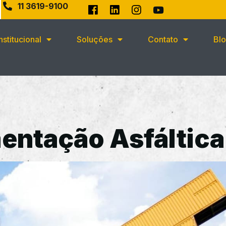
11 3619-9100
Institucional
Soluções
Contato
Bl
entação Asfáltica