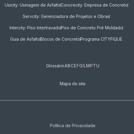
Usicity: Usinagem de Asfalto
Concrecity: Empresa de Concreto
Servcity: Gerenciadora de Projetos e Obras
Intercity: Piso Intertravado
Piso de Concreto Pré Moldado
Guia de Asfalto
Blocos de Concreto
Programa CITYFIQUE
Glossário
A
B
C
E
F
G
I
L
M
P
T
U
Mapa do site
Política de Privacidade