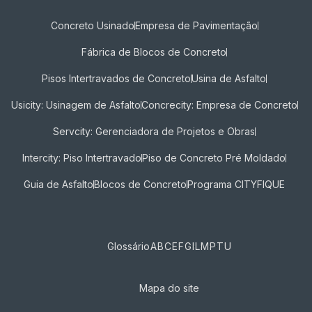
Concreto Usinado
Empresa de Pavimentação
Fábrica de Blocos de Concreto
Pisos Intertravados de Concreto​
Usina de Asfalto
Usicity: Usinagem de Asfalto
Concrecity: Empresa de Concreto
Servcity: Gerenciadora de Projetos e Obras
Intercity: Piso Intertravado
Piso de Concreto Pré Moldado
Guia de Asfalto
Blocos de Concreto
Programa CITYFIQUE
Glossário
A
B
C
E
F
G
I
L
M
P
T
U
Mapa do site