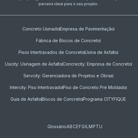
parceira ideal para o seu projeto.
Concreto Usinado
Empresa de Pavimentação
Fábrica de Blocos de Concreto
Pisos Intertravados de Concreto​
Usina de Asfalto
Usicity: Usinagem de Asfalto
Concrecity: Empresa de Concreto
Servcity: Gerenciadora de Projetos e Obras
Intercity: Piso Intertravado
Piso de Concreto Pré Moldado
Guia de Asfalto
Blocos de Concreto
Programa CITYFIQUE
Glossário
A
B
C
E
F
G
I
L
M
P
T
U