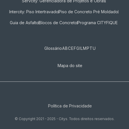
Servcity: Gerenciadora de Projetos e Obras
Intercity: Piso Intertravado
Piso de Concreto Pré Moldado
Guia de Asfalto
Blocos de Concreto
Programa CITYFIQUE
Glossário
A
B
C
E
F
G
I
L
M
P
T
U
Mapa do site
Política de Privacidade
© Copyright 2021 - 2025 - Citys. Todos direitos reservados.