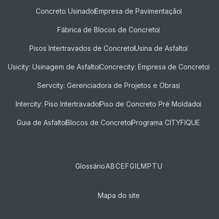
Concreto Usinado
Empresa de Pavimentação
Fábrica de Blocos de Concreto
Pisos Intertravados de Concreto​
Usina de Asfalto
Usicity: Usinagem de Asfalto
Concrecity: Empresa de Concreto
Servcity: Gerenciadora de Projetos e Obras
Intercity: Piso Intertravado
Piso de Concreto Pré Moldado
Guia de Asfalto
Blocos de Concreto
Programa CITYFIQUE
Glossário
A
B
C
E
F
G
I
L
M
P
T
U
Mapa do site