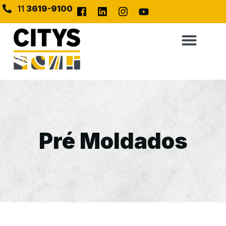
11
3619-9100
Pré Moldados