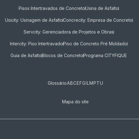
Pisos Intertravados de Concreto​
Usina de Asfalto
Usicity: Usinagem de Asfalto
Concrecity: Empresa de Concreto
Servcity: Gerenciadora de Projetos e Obras
Intercity: Piso Intertravado
Piso de Concreto Pré Moldado
Guia de Asfalto
Blocos de Concreto
Programa CITYFIQUE
Glossário
A
B
C
E
F
G
I
L
M
P
T
U
Mapa do site