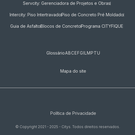
Servcity: Gerenciadora de Projetos e Obras
Intercity: Piso Intertravado
Piso de Concreto Pré Moldado
Guia de Asfalto
Blocos de Concreto
Programa CITYFIQUE
Glossário
A
B
C
E
F
G
I
L
M
P
T
U
Mapa do site
Política de Privacidade
© Copyright 2021 - 2025 - Citys. Todos direitos reservados.