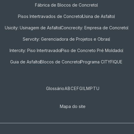
Fábrica de Blocos de Concreto
Pisos Intertravados de Concreto​
Usina de Asfalto
Usicity: Usinagem de Asfalto
Concrecity: Empresa de Concreto
Servcity: Gerenciadora de Projetos e Obras
Intercity: Piso Intertravado
Piso de Concreto Pré Moldado
Guia de Asfalto
Blocos de Concreto
Programa CITYFIQUE
Glossário
A
B
C
E
F
G
I
L
M
P
T
U
Mapa do site