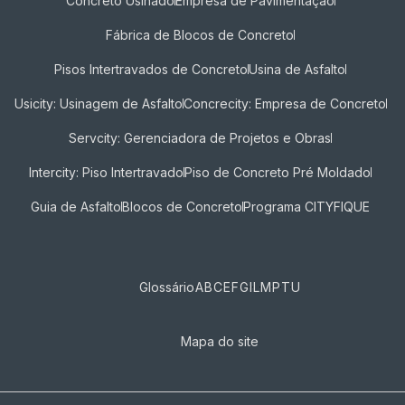
Concreto Usinado
Empresa de Pavimentação
Fábrica de Blocos de Concreto
Pisos Intertravados de Concreto​
Usina de Asfalto
Usicity: Usinagem de Asfalto
Concrecity: Empresa de Concreto
Servcity: Gerenciadora de Projetos e Obras
Intercity: Piso Intertravado
Piso de Concreto Pré Moldado
Guia de Asfalto
Blocos de Concreto
Programa CITYFIQUE
Glossário
A
B
C
E
F
G
I
L
M
P
T
U
Mapa do site