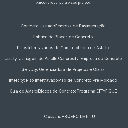
parceira ideal para o seu projeto.
Concreto Usinado
Empresa de Pavimentação
Fábrica de Blocos de Concreto
Pisos Intertravados de Concreto​
Usina de Asfalto
Usicity: Usinagem de Asfalto
Concrecity: Empresa de Concreto
Servcity: Gerenciadora de Projetos e Obras
Intercity: Piso Intertravado
Piso de Concreto Pré Moldado
Guia de Asfalto
Blocos de Concreto
Programa CITYFIQUE
Glossário
A
B
C
E
F
G
I
L
M
P
T
U