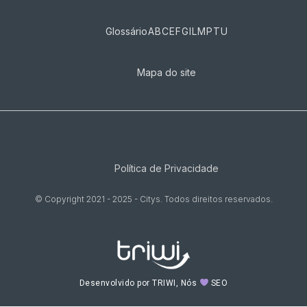
Glossário
A
B
C
E
F
G
I
L
M
P
T
U
Mapa do site
Política de Privacidade
© Copyright 2021 - 2025 - Citys. Todos direitos reservados.
Desenvolvido por TRIWI, Nós
SEO