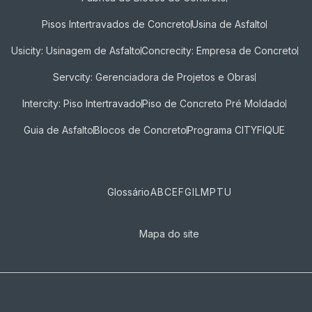
Pisos Intertravados de Concreto​
Usina de Asfalto
Usicity: Usinagem de Asfalto
Concrecity: Empresa de Concreto
Servcity: Gerenciadora de Projetos e Obras
Intercity: Piso Intertravado
Piso de Concreto Pré Moldado
Guia de Asfalto
Blocos de Concreto
Programa CITYFIQUE
Glossário
A
B
C
E
F
G
I
L
M
P
T
U
Mapa do site