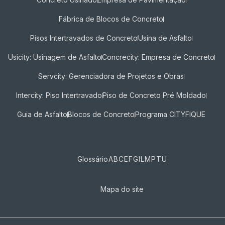
Fábrica de Blocos de Concreto
Pisos Intertravados de Concreto​
Usina de Asfalto
Usicity: Usinagem de Asfalto
Concrecity: Empresa de Concreto
Servcity: Gerenciadora de Projetos e Obras
Intercity: Piso Intertravado
Piso de Concreto Pré Moldado
Guia de Asfalto
Blocos de Concreto
Programa CITYFIQUE
Glossário
A
B
C
E
F
G
I
L
M
P
T
U
Mapa do site