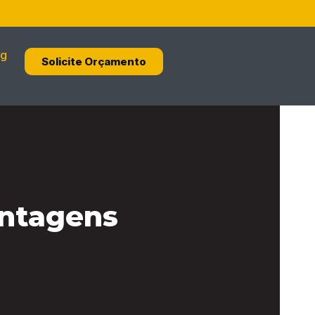
og
Solicite Orçamento
antagens