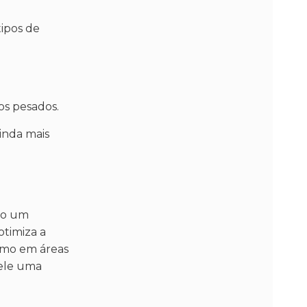
tipos de
os pesados.
inda mais
ndo um
otimiza a
smo em áreas
dele uma