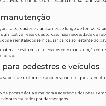
recicláveis, tornando-se uma escolha mais sustentável pa
de manutenção
rar altos custos e transtornos ao longo do tempo. O pi
ignificativa nesse quesito: caso haja necessidade de re
idos e reinstalados sem causar danos ao restante do pa
 material e evita custos elevados com manutenção corret
o prazo.
 para pedestres e veículos
a superfície uniforme e antiderrapante, o que aumenta
ão de poças d’água e melhora a aderência dos pneus em v
 acidentes causados por derrapagens.