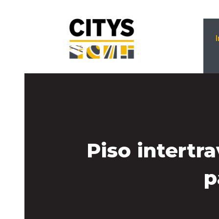
Piso intertr
p