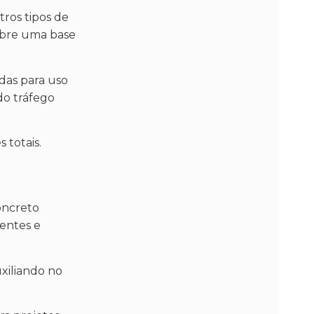
tros tipos de
sobre uma base
das para uso
do tráfego
 totais.
oncreto
hentes e
uxiliando no