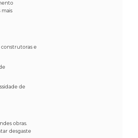
imento
 mais
 construtoras e
 de
essidade de
ndes obras.
ntar desgaste