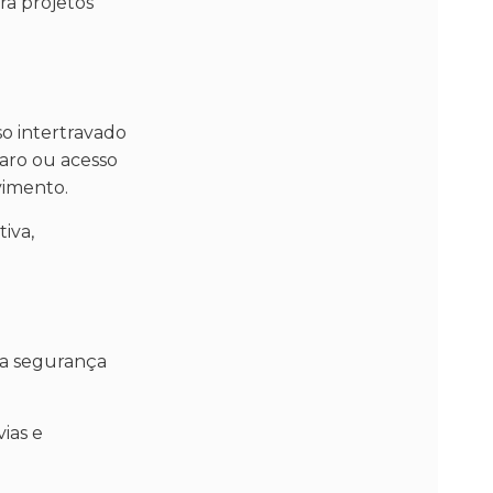
ra projetos
so intertravado
paro ou acesso
vimento.
iva,
 a segurança
ias e