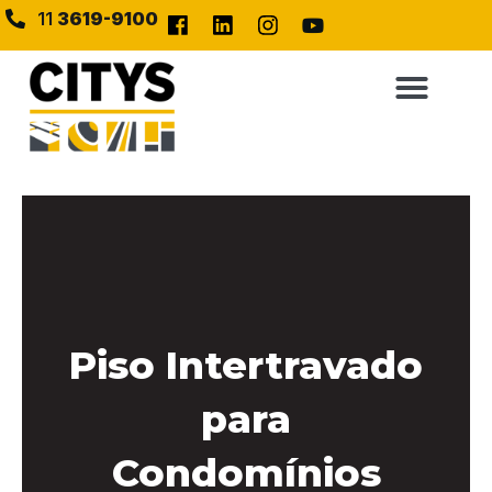
11
3619-9100
Piso Intertravado
para
Condomínios