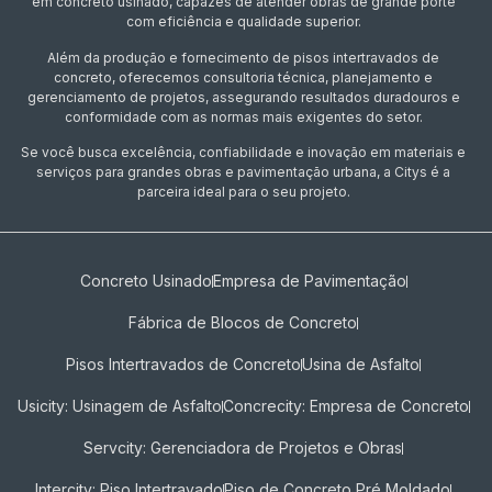
em concreto usinado, capazes de atender obras de grande porte
com eficiência e qualidade superior.
Além da produção e fornecimento de pisos intertravados de
concreto, oferecemos consultoria técnica, planejamento e
gerenciamento de projetos, assegurando resultados duradouros e
conformidade com as normas mais exigentes do setor.
Se você busca excelência, confiabilidade e inovação em materiais e
serviços para grandes obras e pavimentação urbana, a Citys é a
parceira ideal para o seu projeto.
Concreto Usinado
Empresa de Pavimentação
Fábrica de Blocos de Concreto
Pisos Intertravados de Concreto​
Usina de Asfalto
Usicity: Usinagem de Asfalto
Concrecity: Empresa de Concreto
Servcity: Gerenciadora de Projetos e Obras
Intercity: Piso Intertravado
Piso de Concreto Pré Moldado