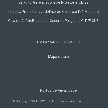
Servcity: Gerenciadora de Projetos e Obras
Intercity: Piso Intertravado
Piso de Concreto Pré Moldado
Guia de Asfalto
Blocos de Concreto
Programa CITYFIQUE
Glossário
A
B
C
E
F
G
I
L
M
P
T
U
Mapa do site
Política de Privacidade
© Copyright 2021 - 2025 - Citys. Todos direitos reservados.