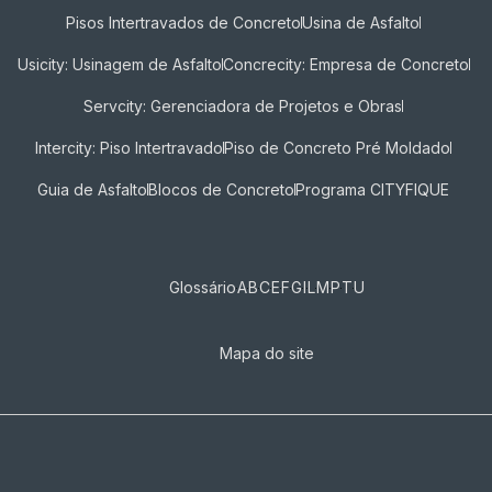
Pisos Intertravados de Concreto​
Usina de Asfalto
Usicity: Usinagem de Asfalto
Concrecity: Empresa de Concreto
Servcity: Gerenciadora de Projetos e Obras
Intercity: Piso Intertravado
Piso de Concreto Pré Moldado
Guia de Asfalto
Blocos de Concreto
Programa CITYFIQUE
Glossário
A
B
C
E
F
G
I
L
M
P
T
U
Mapa do site