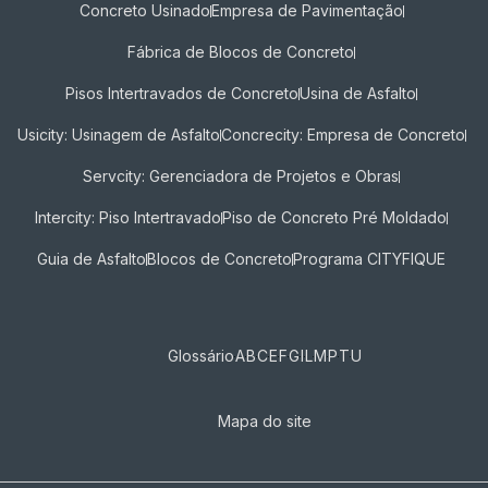
Concreto Usinado
Empresa de Pavimentação
Fábrica de Blocos de Concreto
Pisos Intertravados de Concreto​
Usina de Asfalto
Usicity: Usinagem de Asfalto
Concrecity: Empresa de Concreto
Servcity: Gerenciadora de Projetos e Obras
Intercity: Piso Intertravado
Piso de Concreto Pré Moldado
Guia de Asfalto
Blocos de Concreto
Programa CITYFIQUE
Glossário
A
B
C
E
F
G
I
L
M
P
T
U
Mapa do site