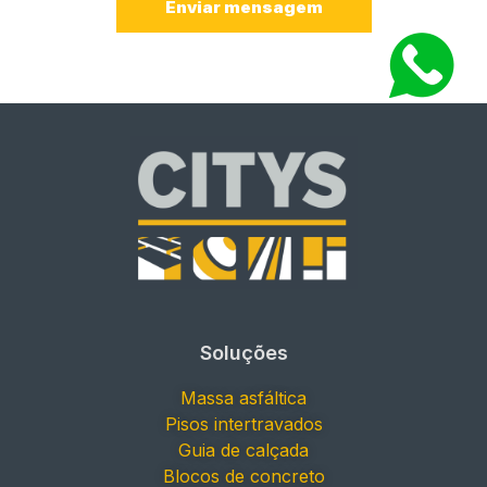
Enviar mensagem
Soluções
Massa asfáltica
Pisos intertravados
Guia de calçada
Blocos de concreto