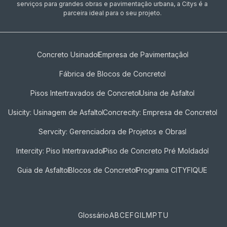
serviços para grandes obras e pavimentação urbana, a Citys é a
parceira ideal para o seu projeto.
Concreto Usinado
Empresa de Pavimentação
Fábrica de Blocos de Concreto
Pisos Intertravados de Concreto​
Usina de Asfalto
Usicity: Usinagem de Asfalto
Concrecity: Empresa de Concreto
Servcity: Gerenciadora de Projetos e Obras
Intercity: Piso Intertravado
Piso de Concreto Pré Moldado
Guia de Asfalto
Blocos de Concreto
Programa CITYFIQUE
Glossário
A
B
C
E
F
G
I
L
M
P
T
U