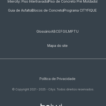
Intercity: Piso Intertravado
Piso de Concreto Pré Moldado
Guia de Asfalto
Blocos de Concreto
Programa CITYFIQUE
Glossário
A
B
C
E
F
G
I
L
M
P
T
U
Mapa do site
Política de Privacidade
© Copyright 2021 - 2025 - Citys. Todos direitos reservados.