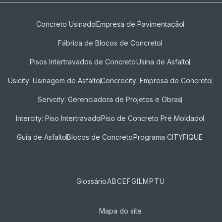
Concreto Usinado
Empresa de Pavimentação
Fábrica de Blocos de Concreto
Pisos Intertravados de Concreto​
Usina de Asfalto
Usicity: Usinagem de Asfalto
Concrecity: Empresa de Concreto
Servcity: Gerenciadora de Projetos e Obras
Intercity: Piso Intertravado
Piso de Concreto Pré Moldado
Guia de Asfalto
Blocos de Concreto
Programa CITYFIQUE
Glossário
A
B
C
E
F
G
I
L
M
P
T
U
Mapa do site