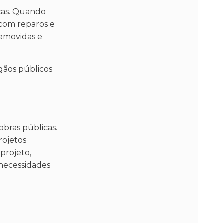
icas. Quando
 com reparos e
removidas e
gãos públicos
obras públicas.
rojetos
projeto,
 necessidades