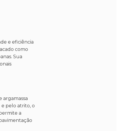
de e eficiência
tacado como
banas. Sua
onais
de argamassa
e pelo atrito, o
permite a
 pavimentação