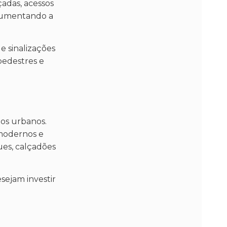
adas, acessos
 aumentando a
e sinalizações
 pedestres e
tos urbanos.
 modernos e
ues, calçadões
sejam investir