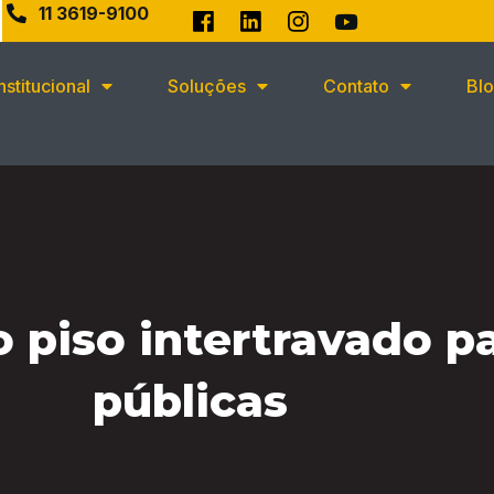
11 3619-9100
Institucional
Soluções
Contato
Bl
 piso intertravado p
públicas