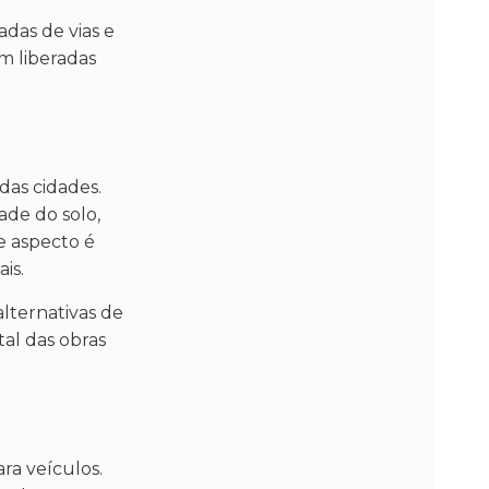
das de vias e
am liberadas
das cidades.
ade do solo,
e aspecto é
is.
lternativas de
al das obras
ra veículos.