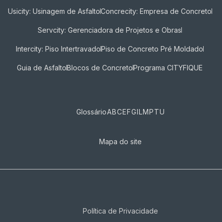
Usicity: Usinagem de Asfalto
Concrecity: Empresa de Concreto
Servcity: Gerenciadora de Projetos e Obras
Intercity: Piso Intertravado
Piso de Concreto Pré Moldado
Guia de Asfalto
Blocos de Concreto
Programa CITYFIQUE
Glossário
A
B
C
E
F
G
I
L
M
P
T
U
Mapa do site
Política de Privacidade