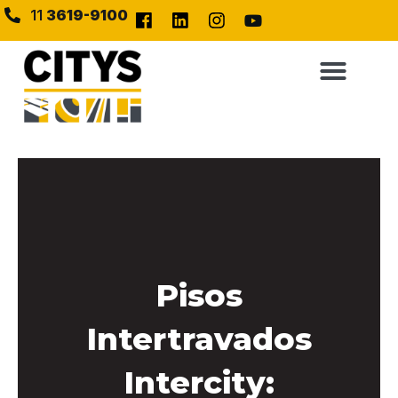
11
3619-9100
Pisos
Intertravados
Intercity: