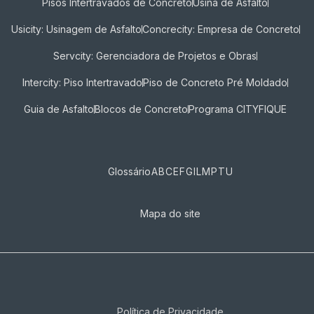
Pisos Intertravados de Concreto​
Usina de Asfalto
Usicity: Usinagem de Asfalto
Concrecity: Empresa de Concreto
Servcity: Gerenciadora de Projetos e Obras
Intercity: Piso Intertravado
Piso de Concreto Pré Moldado
Guia de Asfalto
Blocos de Concreto
Programa CITYFIQUE
Glossário
A
B
C
E
F
G
I
L
M
P
T
U
Mapa do site
Política de Privacidade