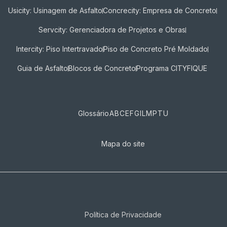
Usicity: Usinagem de Asfalto
Concrecity: Empresa de Concreto
Servcity: Gerenciadora de Projetos e Obras
Intercity: Piso Intertravado
Piso de Concreto Pré Moldado
Guia de Asfalto
Blocos de Concreto
Programa CITYFIQUE
Glossário
A
B
C
E
F
G
I
L
M
P
T
U
Mapa do site
Política de Privacidade