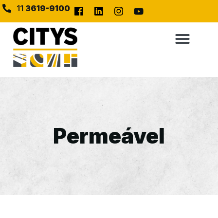
11
3619-9100
Permeável